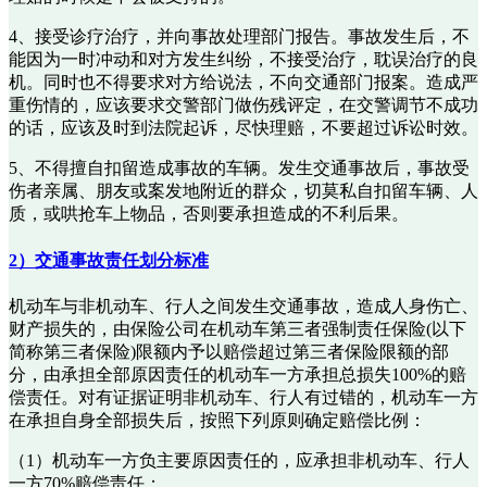
4、接受诊疗治疗，并向事故处理部门报告。事故发生后，不
能因为一时冲动和对方发生纠纷，不接受治疗，耽误治疗的良
机。同时也不得要求对方给说法，不向交通部门报案。造成严
重伤情的，应该要求交警部门做伤残评定，在交警调节不成功
的话，应该及时到法院起诉，尽快理赔，不要超过诉讼时效。
5、不得擅自扣留造成事故的车辆。发生交通事故后，事故受
伤者亲属、朋友或案发地附近的群众，切莫私自扣留车辆、人
质，或哄抢车上物品，否则要承担造成的不利后果。
2）交通事故责任划分标准
机动车与非机动车、行人之间发生交通事故，造成人身伤亡、
财产损失的，由保险公司在机动车第三者强制责任保险(以下
简称第三者保险)限额内予以赔偿超过第三者保险限额的部
分，由承担全部原因责任的机动车一方承担总损失100%的赔
偿责任。对有证据证明非机动车、行人有过错的，机动车一方
在承担自身全部损失后，按照下列原则确定赔偿比例：
（1）机动车一方负主要原因责任的，应承担非机动车、行人
一方70%赔偿责任；