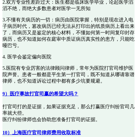
2.双方专业性差距过大：医生都是临床医学毕业，论起医学滔
滔不绝，而绝大多数患者对医学一无所知
3.不懂有关病历的一切：病历由医院掌握，特别是现在进入电
子病历时代，篡改病历已经无法从打印出的纸质病历上看出来
了，而病历又是鉴定的核心材料，不懂如何第一时间复印封存
病历，也不知道如何在庭审中质证病历真实性的患方，只能吃
哑巴亏。
4. 医学会鉴定偏向医院
5.医院有专业厉害的法律顾问律师，常年为医院打官司维护医
院声誉。患者一般都是平生第一打官司，既不知道从哪请靠谱
律师，也不知道诉讼过程中都有多少坑要规避。
9）医疗事故打官司赢的希望大吗？
打官司打的是证据，如果证据充足，那么打赢医疗纠纷官司几
率就大些。
医疗纠纷律师也会协助您准备打官司的证据。
10）上海医疗官司律师费用收取标准