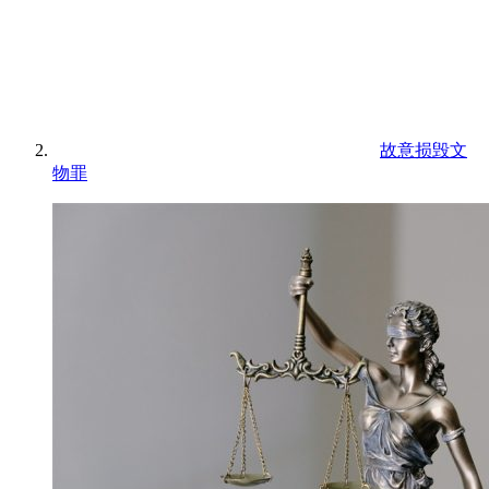
故意损毁文
物罪