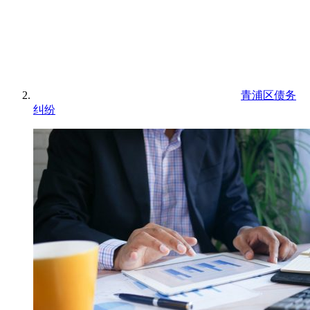
青浦区债务
纠纷