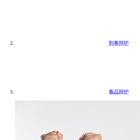
刑事辩护
毒品辩护